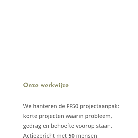
slaapproblemen, die zich soms
ontwikkelen tot chronische
insomnie met alle gevolgen van
dien.
Onze werkwijze
We hanteren de FF50 projectaanpak:
korte projecten waarin probleem,
gedrag en behoefte voorop staan.
Actiegericht met
50
mensen