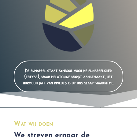
De pijnappel staat symbool voor de pijnappelklier
(epifyse), waar melatonine wordt aangemaakt, het
hormoon dat
van invloed is op ons
slaap-waakritme.
Wat wij doen
We streven ernaar de