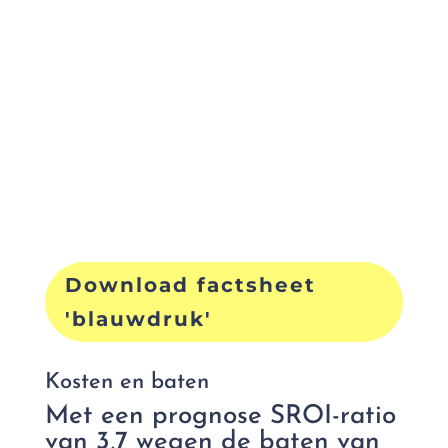
gemaakt voor een effectief proces
rondom een domeinoverstijgende
verbetercoalitie. In ons geval ging
het om slaap, maar je kunt dit ook
toepassen op een ander thema”
Projectleider
Download factsheet
'blauwdruk'
Kosten en baten
Met een prognose SROI-ratio
van 3,7 wegen de baten van